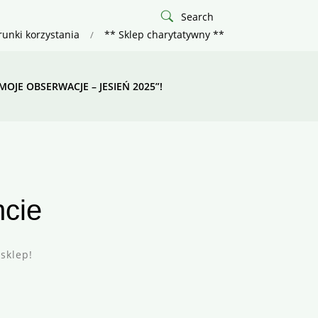
Search
unki korzystania
** Sklep charytatywny **
MOJE OBSERWACJE – JESIEŃ 2025”!
ncie
sklep!