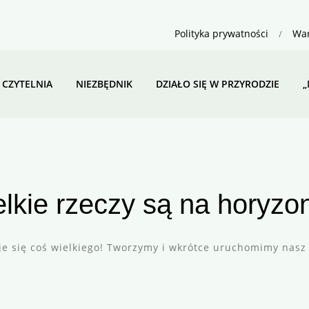
Polityka prywatności
War
CZYTELNIA
NIEZBĘDNIK
DZIAŁO SIĘ W PRZYRODZIE
„
lkie rzeczy są na horyzo
je się coś wielkiego! Tworzymy i wkrótce uruchomimy nasz 