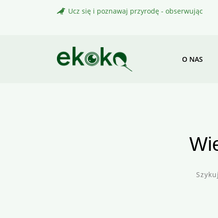
Skip
Ucz się i poznawaj przyrodę - obserwując
to
content
O NAS
Wie
Szyku