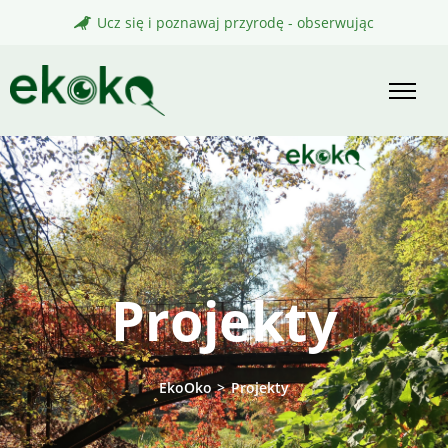
Skip
Ucz się i poznawaj przyrodę - obserwując
to
content
Projekty
EkoOko
>
Projekty