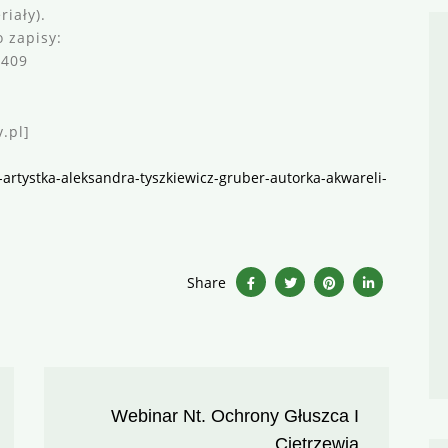
iały).
 zapisy:
 409
.pl]
z-artystka-aleksandra-tyszkiewicz-gruber-autorka-akwareli-
Share
Webinar Nt. Ochrony Głuszca I
Cietrzewia