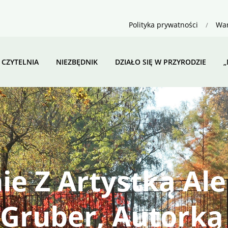
Polityka prywatności
War
CZYTELNIA
NIEZBĘDNIK
DZIAŁO SIĘ W PRZYRODZIE
„
ie Z Artystką Al
-Gruber, Autorką