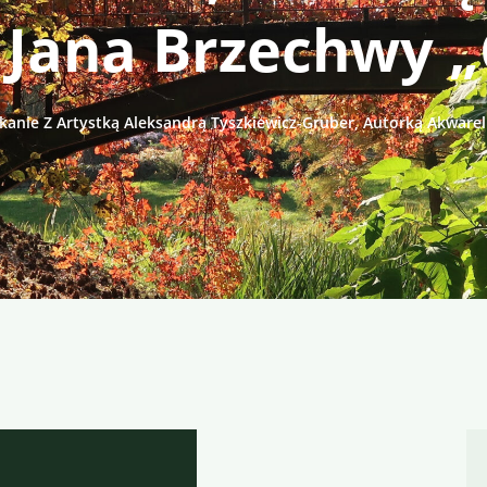
 Jana Brzechwy „
kanie Z Artystką Aleksandrą Tyszkiewicz-Gruber, Autorką Akwarel