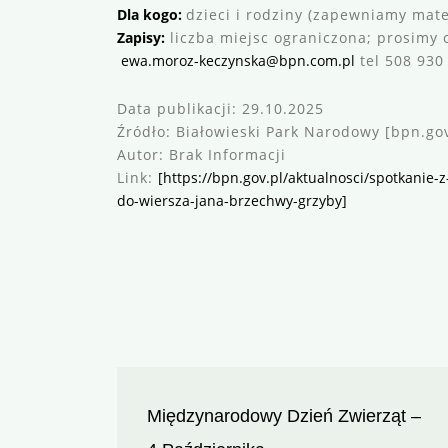
Dla kogo:
dzieci i rodziny (zapewniamy mater
Zapisy:
liczba miejsc ograniczona; prosimy o
ewa.moroz-keczynska@bpn.com.pl
tel 508 930
Data publikacji: 29.10.2025
Źródło: Białowieski Park Narodowy [bpn.gov
Autor: Brak Informacji
Link:
[
https://bpn.gov.pl/aktualnosci/spotkanie-
do-wiersza-jana-brzechwy-grzyby
]
Nawigacja
Międzynarodowy Dzień Zwierząt –
wpisu