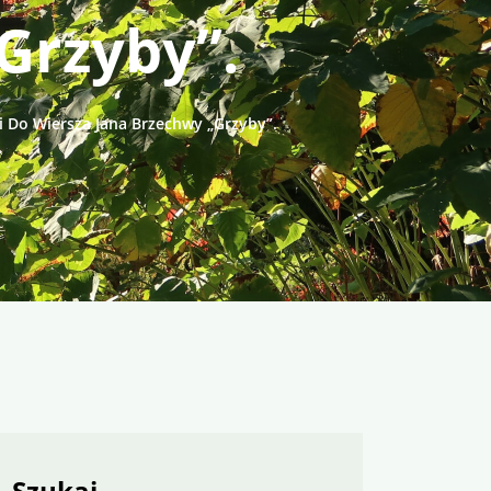
Grzyby”.
i Do Wiersza Jana Brzechwy „Grzyby”.
Szukaj