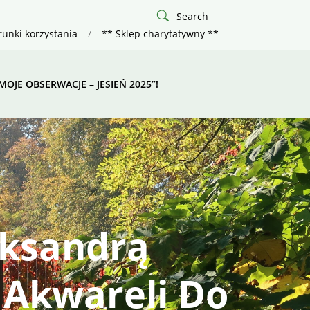
Search
unki korzystania
** Sklep charytatywny **
MOJE OBSERWACJE – JESIEŃ 2025”!
eksandrą
 Akwareli Do