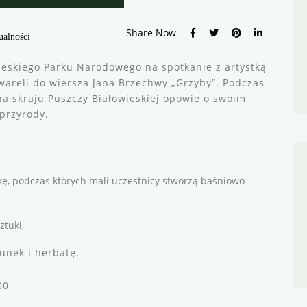
Share Now
ualności
eskiego Parku Narodowego na spotkanie z artystką
wareli do wiersza Jana Brzechwy „Grzyby”. Podczas
na skraju Puszczy Białowieskiej opowie o swoim
 przyrody.
ę, podczas których mali uczestnicy stworzą baśniowo-
ztuki,
unek i herbatę.
:00