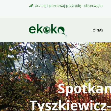
Skip
Ucz się i poznawaj przyrodę - obserwując
to
content
O NAS
Spotkan
Tyszkiewicz