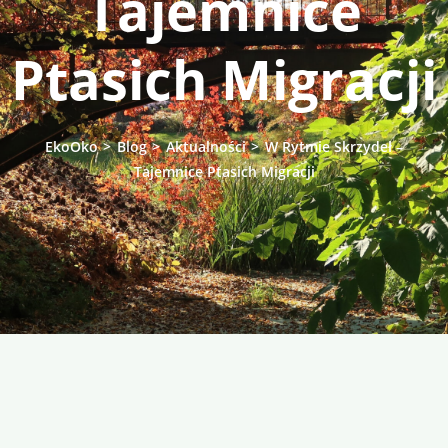
Tajemnice
Ptasich Migracji
EkoOko
>
Blog
>
Aktualności
>
W Rytmie Skrzydeł –
Tajemnice Ptasich Migracji