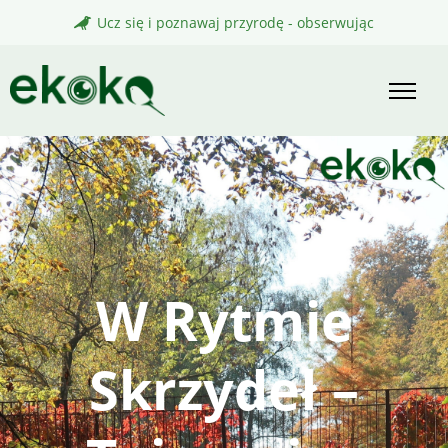
Skip
Ucz się i poznawaj przyrodę - obserwując
to
content
W Rytmie
Skrzydeł –