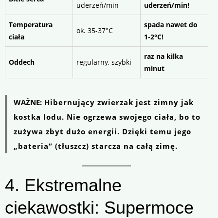
uderzeń/min
uderzeń/min!
Temperatura
spada nawet do
ok. 35-37°C
ciała
1-2°C!
raz na kilka
Oddech
regularny, szybki
minut
WAŻNE:
Hibernujący zwierzak jest zimny jak
kostka lodu. Nie ogrzewa swojego ciała, bo to
zużywa zbyt dużo energii. Dzięki temu jego
„bateria” (tłuszcz) starcza na całą zimę.
4. Ekstremalne
ciekawostki: Supermoce