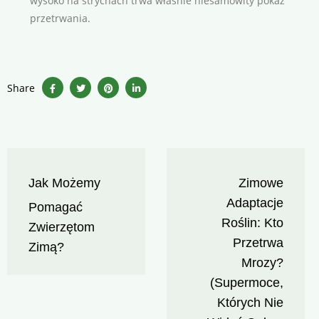
wysoko na strychach trwa właśnie niesamowity pokaz
przetrwania.
Share
Nawigacja
Jak Możemy
Zimowe
wpisu
Adaptacje
Pomagać
Roślin: Kto
Zwierzętom
Przetrwa
Zimą?
Mrozy?
(Supermoce,
Których Nie