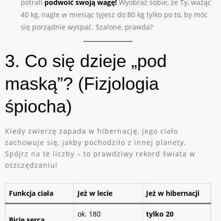
potrafi
podwoić swoją wagę!
Wyobraź sobie, że Ty, ważąc
40 kg, nagle w miesiąc tyjesz do 80 kg tylko po to, by móc
się porządnie wyspać. Szalone, prawda?
3. Co się dzieje „pod
maską”? (Fizjologia
śpiocha)
Kiedy zwierzę zapada w hibernację, jego ciało
zachowuje się, jakby pochodziło z innej planety.
Spójrz na te liczby – to prawdziwy rekord świata w
oszczędzaniu!
Funkcja ciała
Jeż w lecie
Jeż w hibernacji
ok. 180
tylko 20
Bicie serca