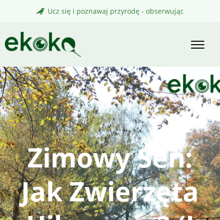
Skip
Ucz się i poznawaj przyrodę - obserwując
to
content
Zimowy Sen:
Jak Zwierzęta