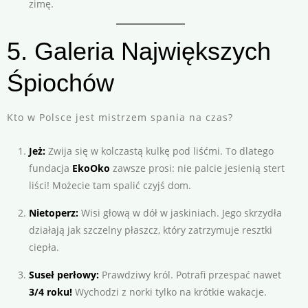
zimę.
5. Galeria Największych
Śpiochów
Kto w Polsce jest mistrzem spania na czas?
Jeż:
Zwija się w kolczastą kulkę pod liśćmi. To dlatego
fundacja
EkoOko
zawsze prosi: nie palcie jesienią stert
liści! Możecie tam spalić czyjś dom.
Nietoperz:
Wisi głową w dół w jaskiniach. Jego skrzydła
działają jak szczelny płaszcz, który zatrzymuje resztki
ciepła.
Suseł perłowy:
Prawdziwy król. Potrafi przespać nawet
3/4 roku!
Wychodzi z norki tylko na krótkie wakacje.