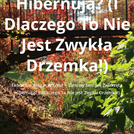
Hibernują? (I
Dlaczego To Nie
Jest Zwykła
Drzemka!)
EkoOko
>
Blog
>
Artykuł
>
Zimowy Sen: Jak Zwierzęta
Hibernują? (I Dlaczego To Nie Jest Zwykła Drzemka!)