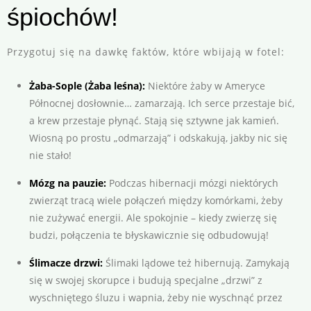
śpiochów!
Przygotuj się na dawkę faktów, które wbijają w fotel:
Żaba-Sople (Żaba leśna):
Niektóre żaby w Ameryce
Północnej dosłownie… zamarzają. Ich serce przestaje bić,
a krew przestaje płynąć. Stają się sztywne jak kamień.
Wiosną po prostu „odmarzają” i odskakują, jakby nic się
nie stało!
Mózg na pauzie:
Podczas hibernacji mózgi niektórych
zwierząt tracą wiele połączeń między komórkami, żeby
nie zużywać energii. Ale spokojnie – kiedy zwierzę się
budzi, połączenia te błyskawicznie się odbudowują!
Ślimacze drzwi:
Ślimaki lądowe też hibernują. Zamykają
się w swojej skorupce i budują specjalne „drzwi” z
wyschniętego śluzu i wapnia, żeby nie wyschnąć przez